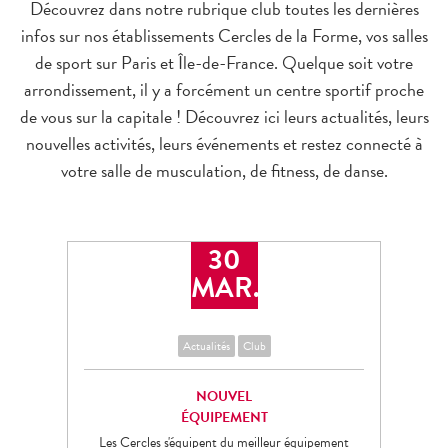
ème
Découvrez dans notre rubrique club toutes les dernières
Cherche Midi 6
Bien-être
infos sur nos établissements Cercles de la Forme, vos salles
ème
Cadet 9
Arts Martiaux
de sport sur Paris et Île-de-France. Quelque soit votre
ème
Saint-Lazare 9
Pilates – Yoga
arrondissement, il y a forcément un centre sportif proche
de vous sur la capitale ! Découvrez ici leurs actualités, leurs
ème
Danses
Magenta 10
nouvelles activités, leurs événements et restez connecté à
Running
ème
Charonne 11
votre salle de musculation, de fitness, de danse.
Mini-club
ème
République 11
Small group
ème
Bastille 12
Juniors – Ados
30
ème
Nation 12
MAR.
ème
Picpus 12
ème
Actualités
Club
Tolbiac 13
ème
Olympiades 13
NOUVEL
ème
ÉQUIPEMENT
Raspail 14
Les Cercles s'équipent du meilleur équipement