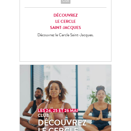
Club
DÉCOUVREZ
LE CERCLE
SAINT-JACQUES
Découvrez le Cercle Saint-Jacques.
24 MAI
Club
DÉCOUVREZ
LES 24, 25 ET 26 MAI
CLUB
LE CERCLE
DÉCOUVREZ
SAINT-JACQUES
LE CERCLE
Découvrez le Cercle Saint-Jacques.