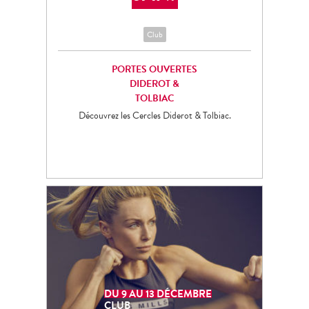
Club
PORTES OUVERTES
DIDEROT &
TOLBIAC
Découvrez les Cercles Diderot & Tolbiac.
9
DEC.
Club
DÉCOUVREZ
DU 9 AU 13 DÉCEMBRE
CLUB
LE CERCLE