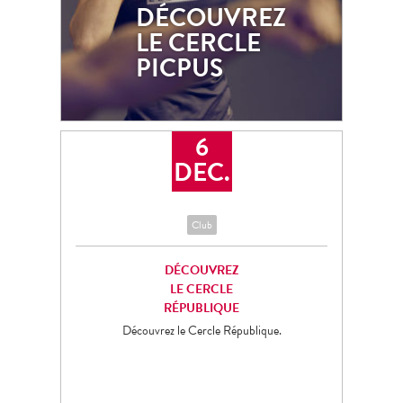
DÉCOUVREZ
PICPUS
LE CERCLE
Découvrez le Cercle Picpus.
PICPUS
6
DEC.
Club
DÉCOUVREZ
LE CERCLE
RÉPUBLIQUE
Découvrez le Cercle République.