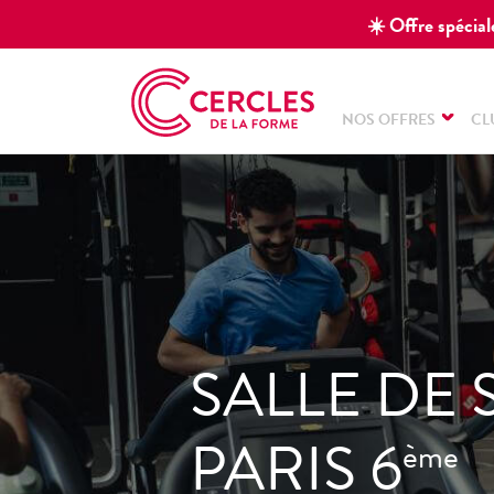
☀️ Offre spéciale
NOS OFFRES
CL
SALLE DE
PARIS 6
ème