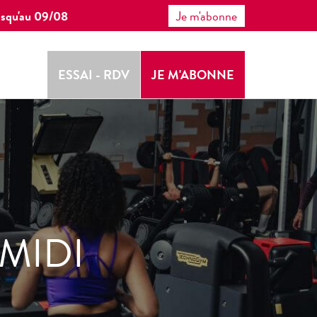
 jusqu'au 09/08
Je m'abonne
ESSAI - RDV
JE M'ABONNE
MIDI