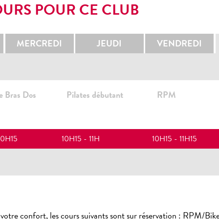
OURS POUR CE CLUB
MERCREDI
JEUDI
VENDREDI
ne Bras Dos
Pilates débutant
RPM
10H15
10H15 - 11H
10H15 - 11H15
votre confort, les cours suivants sont sur réservation : RPM/Bik