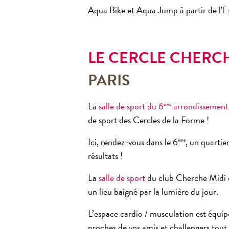
Aqua Bike et Aqua Jump à partir de l'
E
LE CERCLE CHERCH
PARIS
La
salle de sport du 6
arrondissement
ème
de sport des Cercles de la Forme !
Ici, rendez-vous dans le 6
, un quartie
ème
résultats !
La
salle de sport
du club Cherche Midi es
un lieu baigné par la lumière du jour.
L’espace cardio / musculation est équi
proches de vos amis et challengers tout 