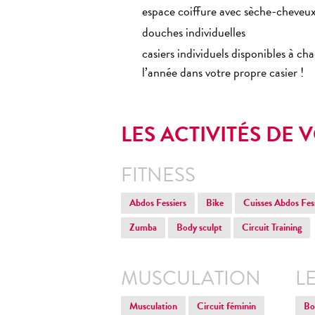
espace coiffure avec sèche-cheveux
douches individuelles
casiers individuels disponibles à ch
l’année dans votre propre casier !
LES ACTIVITÉS DE 
FITNESS
Abdos Fessiers
Bike
Cuisses Abdos Fes
Zumba
Body sculpt
Circuit Training
MUSCULATION
L
Musculation
Circuit féminin
Bo