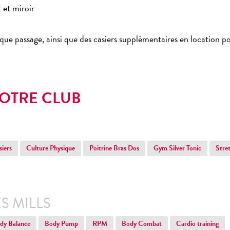
 et miroir
aque passage, ainsi que des casiers supplémentaires en location po
VOTRE CLUB
siers
Culture Physique
Poitrine Bras Dos
Gym Silver Tonic
Stre
ES MILLS
dy Balance
Body Pump
RPM
Body Combat
Cardio training