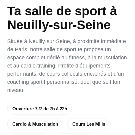
ème
Ta salle de sport à
Danses
Magenta 10
Running
ème
Charonne 11
Neuilly-sur-Seine
Mini-club
ème
République 11
Small group
ème
Située à Neuilly-sur-Seine, à proximité immédiate
Bastille 12
Juniors – Ados
de Paris, notre salle de sport te propose un
ème
Nation 12
espace complet dédié au fitness, à la musculation
ème
et au cardio-training. Profite d’équipements
Picpus 12
performants, de cours collectifs encadrés et d’un
ème
Tolbiac 13
coaching sportif personnalisé, quel que soit ton
ème
Olympiades 13
niveau.
ème
Raspail 14
Ouverture 7j/7 de 7h à 22h
ème
Saint-Jacques 14
ème
Lecourbe 15
Cardio & Musculation
Cours Les Mills
te
ème