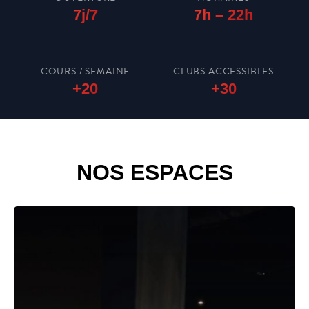
7j/7
7h – 22h
COURS / SEMAINE
CLUBS ACCESSIBLES
+20
+30
NOS ESPACES