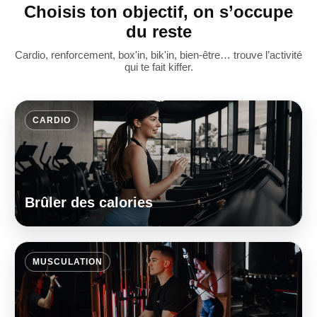
Choisis ton objectif, on s’occupe
du reste
Cardio, renforcement, box'in, bik'in, bien-être… trouve l’activité
qui te fait kiffer.
CARDIO
Brûler des calories
MUSCULATION