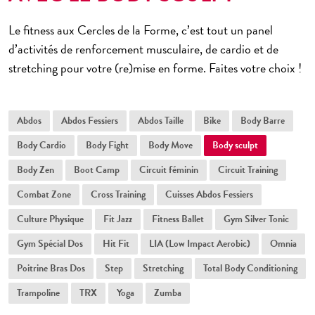
Le fitness aux Cercles de la Forme, c’est tout un panel
d’activités de renforcement musculaire, de cardio et de
stretching pour votre (re)mise en forme. Faites votre choix !
Abdos
Abdos Fessiers
Abdos Taille
Bike
Body Barre
Body Cardio
Body Fight
Body Move
Body sculpt
Body Zen
Boot Camp
Circuit féminin
Circuit Training
Combat Zone
Cross Training
Cuisses Abdos Fessiers
Culture Physique
Fit Jazz
Fitness Ballet
Gym Silver Tonic
Gym Spécial Dos
Hit Fit
LIA (Low Impact Aerobic)
Omnia
Poitrine Bras Dos
Step
Stretching
Total Body Conditioning
Trampoline
TRX
Yoga
Zumba