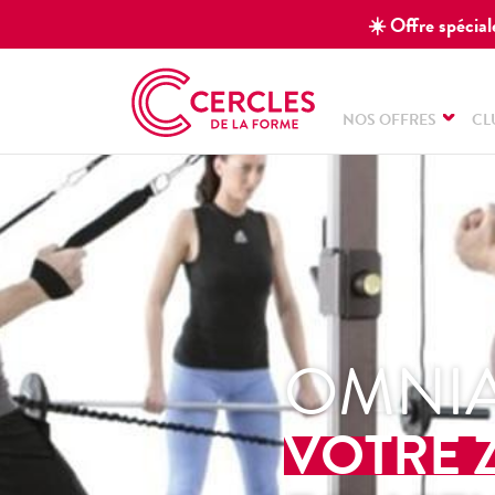
☀️ Offre spéciale
NOS OFFRES
CL
OMNI
VOTRE 