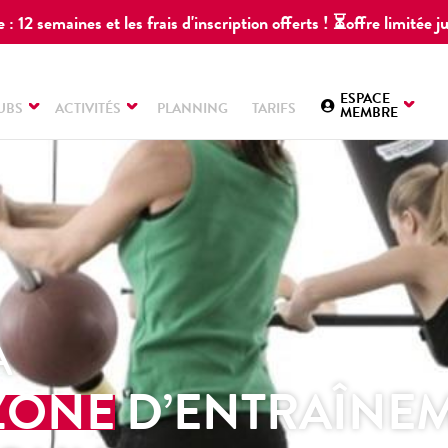
 : 12 semaines et les frais d'inscription offerts ! ⏳offre limitée
ESPACE
UBS
ACTIVITÉS
PLANNING
TARIFS
MEMBRE
A
ZONE
D’ENTRAÎNE