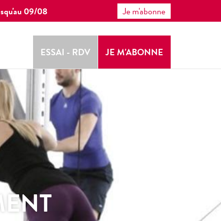
 jusqu'au 09/08
Je m'abonne
ESSAI - RDV
JE M'ABONNE
MENT