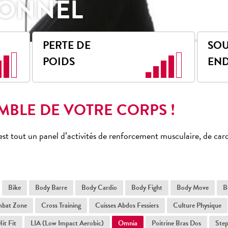
IONNEL
PERTE DE
SOU
POIDS
EN
EMBLE DE VOTRE CORPS !
’est tout un panel d’activités de renforcement musculaire, de card
Bike
Body Barre
Body Cardio
Body Fight
Body Move
B
bat Zone
Cross Training
Cuisses Abdos Fessiers
Culture Physique
it Fit
LIA (Low Impact Aerobic)
Omnia
Poitrine Bras Dos
Ste