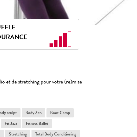
FFLE
DURANCE
io et de stretching pour votre (re)mise
ody sculpt
Body Zen
Boot Camp
Fit Jazz
Fitness Ballet
p
Stretching
Total Body Conditioning