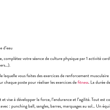
le d’eau
, complétez votre séance de culture physique par 1 activité cardi
ers…).
 laquelle vous faites des exercices de
renforcement musculaire
sur chaque poste pour réaliser les exercices de
fitness
. La durée d
t
et vise à développer la
force
,
l’endurance
et
l’agilité
. Tout est c
ec : punching ball, sangles, barres, marquages au sol… Un équ