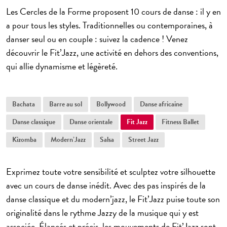
Les Cercles de la Forme proposent 10 cours de danse : il y en
a pour tous les styles. Traditionnelles ou contemporaines, à
danser seul ou en couple : suivez la cadence ! Venez
découvrir le Fit’Jazz, une activité en dehors des conventions,
qui allie dynamisme et légèreté.
Bachata
Barre au sol
Bollywood
Danse africaine
Danse classique
Danse orientale
Fit Jazz
Fitness Ballet
Kizomba
Modern’Jazz
Salsa
Street Jazz
Exprimez toute votre
sensibilité et sculptez votre silhouette
avec un cours de danse inédit. Avec des pas inspirés de la
danse classique et du modern’jazz, le
Fit’Jazz puise toute son
originalité dans le rythme Jazzy de la musique qui y est
associée
. Élancés et précis, les mouvements de Fit’Jazz sont