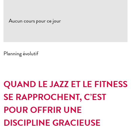
ème
Saint-Jacques 14
ème
Lecourbe 15
Aucun cours pour ce jour
te
ème
P
de Versailles 15
ème
Dauphine 16
ème
Batignolles 17
Planning évolutif
ème
Maillot 17
ème
Montmartre 18
ème
QUAND LE JAZZ ET LE FITNESS
Ornano 18
ème
Championnet 18
SE RAPPROCHENT, C’EST
ème
Bolivar 19
POUR OFFRIR UNE
ème
Pte de Bagnolet 20
DISCIPLINE GRACIEUSE
Châtillon 92