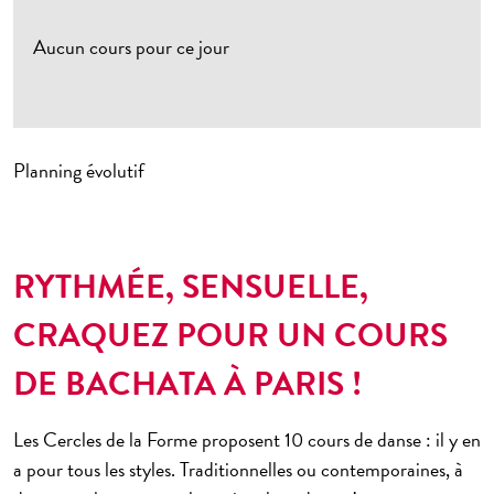
ème
Saint-Jacques 14
Aucun cours pour ce jour
ème
Lecourbe 15
te
ème
P
de Versailles 15
ème
Dauphine 16
Planning évolutif
ème
Batignolles 17
ème
Maillot 17
ème
Montmartre 18
RYTHMÉE, SENSUELLE,
ème
Ornano 18
CRAQUEZ POUR UN COURS
ème
Championnet 18
DE BACHATA À PARIS !
ème
Bolivar 19
ème
Pte de Bagnolet 20
Les Cercles de la Forme proposent 10 cours de danse : il y en
a pour tous les styles. Traditionnelles ou contemporaines, à
Châtillon 92