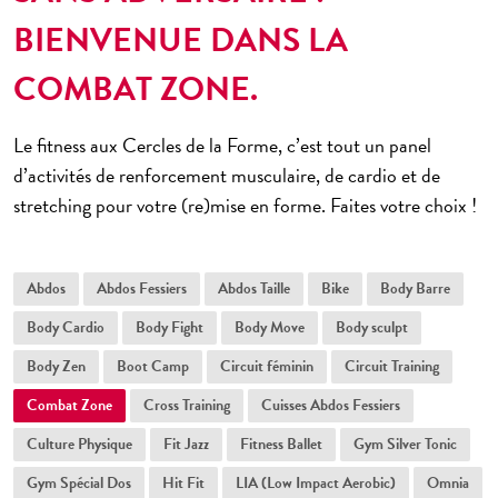
BIENVENUE DANS LA
COMBAT ZONE.
Le fitness aux Cercles de la Forme, c’est tout un panel
d’activités de renforcement musculaire, de cardio et de
stretching pour votre (re)mise en forme. Faites votre choix !
Abdos
Abdos Fessiers
Abdos Taille
Bike
Body Barre
Body Cardio
Body Fight
Body Move
Body sculpt
Body Zen
Boot Camp
Circuit féminin
Circuit Training
Combat Zone
Cross Training
Cuisses Abdos Fessiers
Culture Physique
Fit Jazz
Fitness Ballet
Gym Silver Tonic
Gym Spécial Dos
Hit Fit
LIA (Low Impact Aerobic)
Omnia