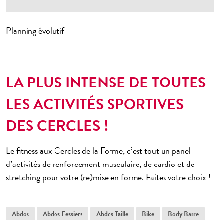
P
de Versailles 15
ème
Dauphine 16
Planning évolutif
ème
Batignolles 17
ème
Maillot 17
ème
Montmartre 18
LA PLUS INTENSE DE TOUTES
ème
Ornano 18
LES ACTIVITÉS SPORTIVES
ème
Championnet 18
DES CERCLES !
ème
Bolivar 19
ème
Pte de Bagnolet 20
Le fitness aux Cercles de la Forme, c’est tout un panel
d’activités de renforcement musculaire, de cardio et de
Châtillon 92
stretching pour votre (re)mise en forme. Faites votre choix !
Abdos
Abdos Fessiers
Abdos Taille
Bike
Body Barre