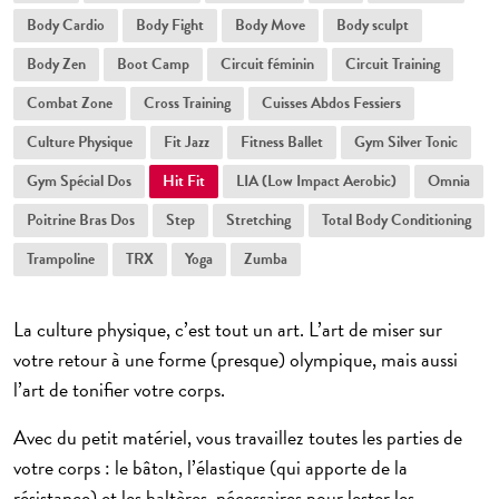
Body Cardio
Body Fight
Body Move
Body sculpt
Body Zen
Boot Camp
Circuit féminin
Circuit Training
Combat Zone
Cross Training
Cuisses Abdos Fessiers
Culture Physique
Fit Jazz
Fitness Ballet
Gym Silver Tonic
Gym Spécial Dos
Hit Fit
LIA (Low Impact Aerobic)
Omnia
Poitrine Bras Dos
Step
Stretching
Total Body Conditioning
Trampoline
TRX
Yoga
Zumba
La culture physique, c’est tout un art. L’art de miser sur
votre retour à une forme (presque) olympique, mais aussi
l’art de tonifier votre corps.
Avec du petit matériel, vous travaillez toutes les parties de
votre corps : le bâton, l’élastique (qui apporte de la
résistance) et les haltères, nécessaires pour lester les