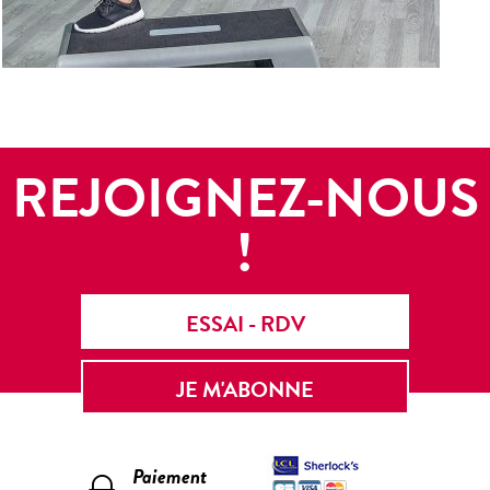
REJOIGNEZ-NOUS
!
ESSAI - RDV
JE M'ABONNE
Paiement