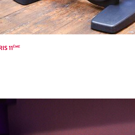
IS 11
ÈME