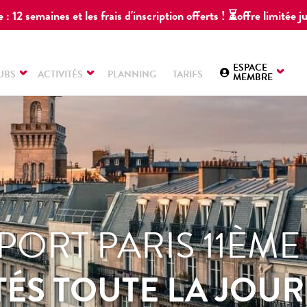
 : 12 semaines et les frais d'inscription offerts ! ⏳offre limitée
ESPACE
UBS
ACTIVITÉS
PLANNING
TARIFS
MEMBRE
PORT PARIS 11ÈME
TÉS TOUTE LA JOU