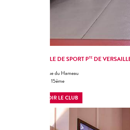
SALLE DE SPORT P
DE VERSAILLE
TE
31, rue du Hameau
15ème
Paris
VOIR LE CLUB