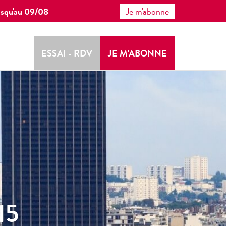
 jusqu'au 09/08
Je m'abonne
ESSAI - RDV
JE M'ABONNE
E
15