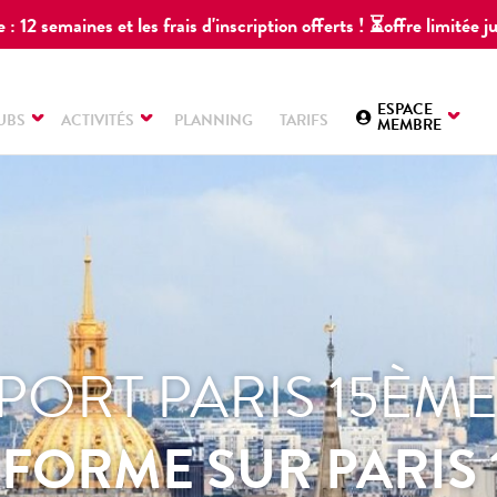
 : 12 semaines et les frais d'inscription offerts ! ⏳offre limitée
ESPACE
UBS
ACTIVITÉS
PLANNING
TARIFS
MEMBRE
SPORT PARIS 15ÈM
FORME SUR PARIS 