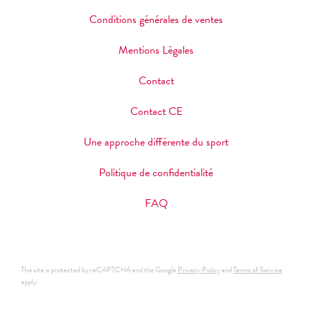
Conditions générales de ventes
Mentions Légales
Contact
Contact CE
Une approche différente du sport
Politique de confidentialité
FAQ
This site is protected by reCAPTCHA and the Google
Privacy Policy
and
Terms of Service
apply.