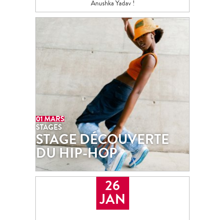
Anushka Yadav !
01
MAR
Stages
Stage
hip hop
STAGE DÉCOUVERTE DU HIP-HOP
Envie de bouger et de découvrir l’univers du hip-
hop ? 🕺💥 Rejoignez-nous pour une séance
01 MARS
d’initiation gratuite.
STAGES
STAGE DÉCOUVERTE
DU HIP-HOP
26
JAN