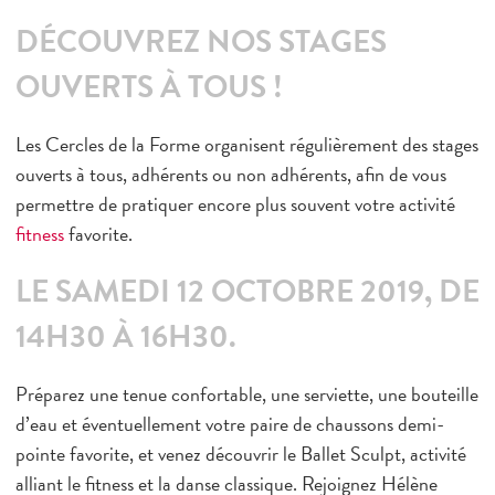
ème
Cherche Midi 6
Bien-être
DÉCOUVREZ NOS STAGES
ème
Cadet 9
Arts Martiaux
OUVERTS À TOUS !
ème
Saint-Lazare 9
Pilates – Yoga
ème
Danses
Magenta 10
Les
Cercles de la Forme
organisent régulièrement des stages
Running
ème
ouverts à tous, adhérents ou non adhérents, afin de vous
Charonne 11
Mini-club
permettre de pratiquer encore plus souvent votre activité
ème
République 11
fitness
Small group
favorite.
ème
Bastille 12
Juniors – Ados
LE SAMEDI 12 OCTOBRE 2019, DE
ème
Nation 12
14H30 À 16H30.
ème
Picpus 12
ème
Tolbiac 13
Préparez une tenue confortable, une serviette, une bouteille
ème
d’eau et éventuellement votre paire de chaussons demi-
Olympiades 13
pointe favorite, et venez découvrir le Ballet Sculpt, activité
ème
Raspail 14
alliant le fitness et la danse classique. Rejoignez
Hélène