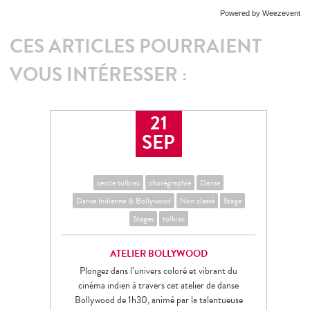
Powered by Weezevent
CES ARTICLES POURRAIENT
VOUS INTÉRESSER :
21
SEP
cercle tolbiac
chorégraphie
Danse
Danse Indienne & Bollywood
Non classé
Stage
Stages
tolbiac
ATELIER BOLLYWOOD
Plongez dans l’univers coloré et vibrant du
cinéma indien à travers cet atelier de danse
Bollywood de 1h30, animé par la talentueuse