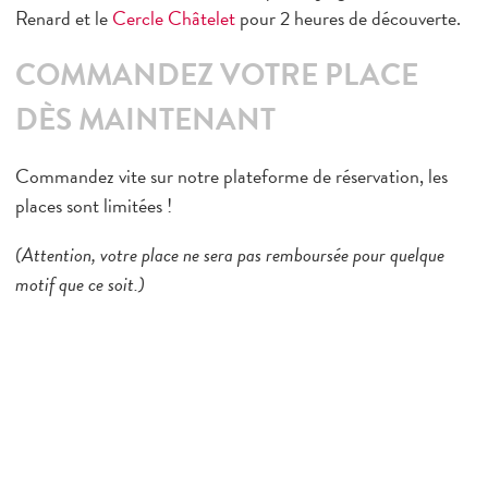
ème
Renard
et le
Cercle Châtelet
pour 2 heures de découverte.
Saint-Jacques 14
ème
Lecourbe 15
COMMANDEZ VOTRE PLACE
te
ème
P
de Versailles 15
DÈS MAINTENANT
ème
Dauphine 16
Commandez vite sur notre plateforme de réservation, les
ème
Batignolles 17
places sont limitées !
ème
Maillot 17
(Attention, votre place ne sera pas remboursée pour quelque
ème
Montmartre 18
motif que ce soit.)
ème
Ornano 18
ème
Championnet 18
ème
Bolivar 19
ème
Pte de Bagnolet 20
Châtillon 92