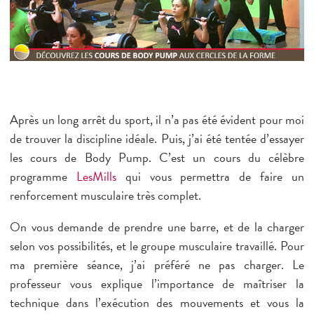
ème
Danses
Magenta 10
Running
ème
Charonne 11
Mini-club
ème
République 11
Small group
ème
Bastille 12
Juniors – Ados
Après un long arrêt du sport, il n’a pas été évident pour moi
ème
Nation 12
de trouver la discipline idéale. Puis, j’ai été tentée d’essayer
ème
Picpus 12
les
cours de Body Pump
. C’est un cours du célèbre
programme
LesMills
qui vous permettra de faire un
ème
Tolbiac 13
renforcement musculaire très complet
.
ème
Olympiades 13
On vous demande de prendre une barre, et de la charger
ème
Raspail 14
selon vos possibilités, et le groupe musculaire travaillé. Pour
ème
Saint-Jacques 14
ma première séance, j’ai préféré ne pas charger. Le
professeur vous explique l’importance de maîtriser la
ème
Lecourbe 15
technique dans l’exécution des mouvements et vous la
te
ème