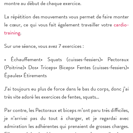
P
de Versailles 15
montre au début de chaque exercice.
ème
Dauphine 16
La répétition des mouvements vous permet de faire monter
ème
Batignolles 17
le cœur, ce qui vous fait également
travailler votre
cardio-
ème
training
.
Maillot 17
ème
Montmartre 18
Sur une séance, vous avez
7 exercices
:
ème
Ornano 18
• Échauffement• Squats (cuisses-fessiers)• Pectoraux
ème
(Poitrine)• Dos• Triceps• Biceps• Fentes (cuisses-fessiers)•
Championnet 18
Épaules• Étirements
ème
Bolivar 19
J’ai toujours eu plus de force dans le bas du corps, donc j’ai
ème
Pte de Bagnolet 20
très vite adoré les exercices de fentes, squats…
Châtillon 92
Par contre, les Pectoraux et biceps m’ont paru très difficiles,
je n’arrivai pas du tout à charger, et je regardai avec
admiration les adhérentes qui prenaient de grosses charges.