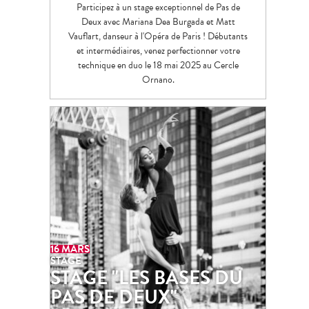
Participez à un stage exceptionnel de Pas de
Deux avec Mariana Dea Burgada et Matt
Vauflart, danseur à l'Opéra de Paris ! Débutants
et intermédiaires, venez perfectionner votre
technique en duo le 18 mai 2025 au Cercle
Ornano.
16
MAR
Stage
Ornano
Danse
CERCLE ORNANO
STAGE "LES BASES DU PAS DE DEUX"
Participez à un stage exceptionnel pour
découvrir ou perfectionner l’art du Pas de Deux
16 MARS
avec Matt Vauflart, danseur à l’Opéra de Paris
STAGE
STAGE "LES BASES DU
PAS DE DEUX"