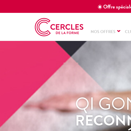
☀️ Offre spéciale
NOS OFFRES
CL
QI GO
RECONN