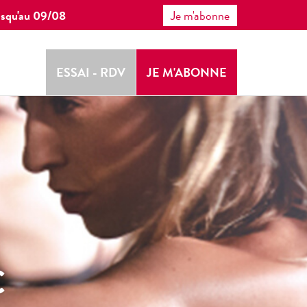
 jusqu'au 09/08
Je m'abonne
ESSAI - RDV
JE M'ABONNE
C