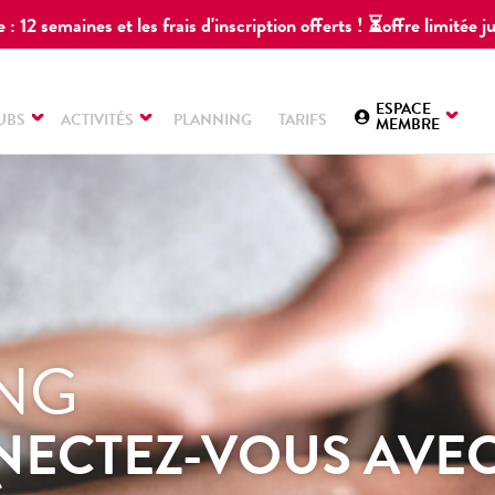
 : 12 semaines et les frais d'inscription offerts ! ⏳offre limitée
ESPACE
UBS
ACTIVITÉS
PLANNING
TARIFS
MEMBRE
NG
ECTEZ-VOUS AVE