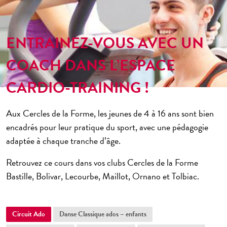
ème
Cherche Midi 6
Bien-être
ème
Cadet 9
Arts Martiaux
ENTRAINEZ-VOUS AVEC UN
ème
Saint-Lazare 9
Pilates – Yoga
ème
Danses
COACH DANS L’ESPACE
Magenta 10
Running
ème
Charonne 11
CARDIO-TRAINING !
Mini-club
ème
République 11
Small group
Aux Cercles de la Forme, les jeunes de 4 à 16 ans sont bien
ème
Bastille 12
Juniors – Ados
encadrés pour leur pratique du sport, avec une pédagogie
ème
Nation 12
adaptée à chaque tranche d’âge.
ème
Picpus 12
Retrouvez ce cours dans vos clubs Cercles de la Forme
ème
Bastille, Bolivar, Lecourbe, Maillot, Ornano et Tolbiac.
Tolbiac 13
ème
Olympiades 13
ème
Circuit Ado
Danse Classique ados – enfants
Raspail 14