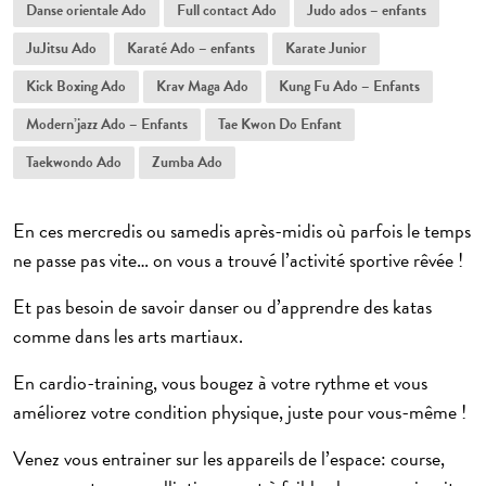
ème
Danse orientale Ado
Full contact Ado
Judo ados – enfants
Saint-Jacques 14
JuJitsu Ado
Karaté Ado – enfants
Karate Junior
ème
Lecourbe 15
Kick Boxing Ado
Krav Maga Ado
Kung Fu Ado – Enfants
te
ème
P
de Versailles 15
Modern’jazz Ado – Enfants
Tae Kwon Do Enfant
ème
Dauphine 16
Taekwondo Ado
Zumba Ado
ème
Batignolles 17
ème
Maillot 17
En ces mercredis ou samedis après-midis où parfois le temps
ème
ne passe pas vite… on vous a trouvé l’activité sportive rêvée !
Montmartre 18
ème
Et pas besoin de savoir danser ou d’apprendre des katas
Ornano 18
comme dans les arts martiaux.
ème
Championnet 18
En
cardio-training
ème
, vous bougez à votre rythme et vous
Bolivar 19
améliorez votre condition physique, juste pour vous-même !
ème
Pte de Bagnolet 20
Venez vous entrainer sur les appareils de l’espace: course,
Châtillon 92