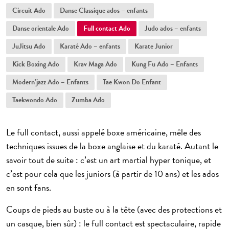
ème
Saint-Jacques 14
Circuit Ado
Danse Classique ados – enfants
ème
Lecourbe 15
Danse orientale Ado
Full contact Ado
Judo ados – enfants
te
ème
JuJitsu Ado
P
de Versailles 15
Karaté Ado – enfants
Karate Junior
ème
Kick Boxing Ado
Krav Maga Ado
Kung Fu Ado – Enfants
Dauphine 16
ème
Modern’jazz Ado – Enfants
Tae Kwon Do Enfant
Batignolles 17
Taekwondo Ado
Zumba Ado
ème
Maillot 17
ème
Montmartre 18
Le
full contact
, aussi appelé boxe américaine, mêle des
ème
Ornano 18
techniques issues de la boxe anglaise et du karaté. Autant le
savoir tout de suite : c’est un art martial hyper tonique, et
ème
Championnet 18
c’est pour cela que les juniors (à partir de 10 ans) et les ados
ème
Bolivar 19
en sont fans.
ème
Pte de Bagnolet 20
Coups de pieds au buste ou à la tête (avec des protections et
Châtillon 92
un casque, bien sûr) : le full contact est spectaculaire, rapide