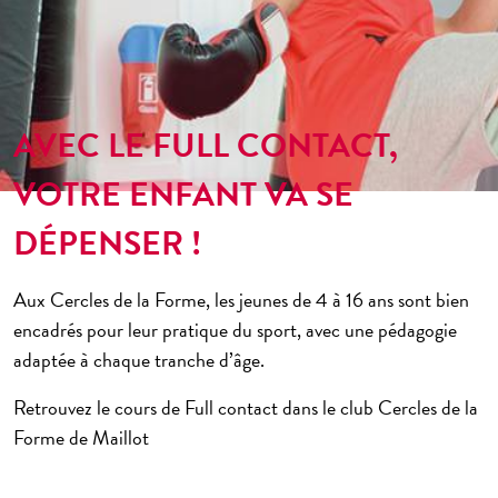
ème
Cherche Midi 6
Bien-être
ème
Cadet 9
Arts Martiaux
ème
Saint-Lazare 9
Pilates – Yoga
ème
Danses
AVEC LE FULL CONTACT,
Magenta 10
Running
ème
Charonne 11
VOTRE ENFANT VA SE
Mini-club
ème
République 11
DÉPENSER !
Small group
ème
Bastille 12
Juniors – Ados
ème
Aux Cercles de la Forme, les jeunes de 4 à 16 ans sont bien
Nation 12
encadrés pour leur pratique du sport, avec une pédagogie
ème
Picpus 12
adaptée à chaque tranche d’âge.
ème
Tolbiac 13
Retrouvez le cours de Full contact dans le club Cercles de la
ème
Olympiades 13
Forme de Maillot
ème
Raspail 14